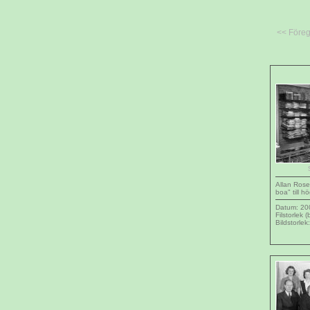
<< Före
Allan Rosell
boa" till hö
Datum: 20
Filstorlek 
Bildstorle