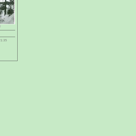
9
21:35
3