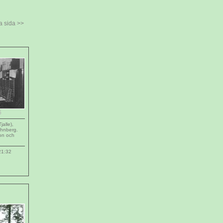
 sida >>
6
jalle),
ahnberg.
on och
21:32