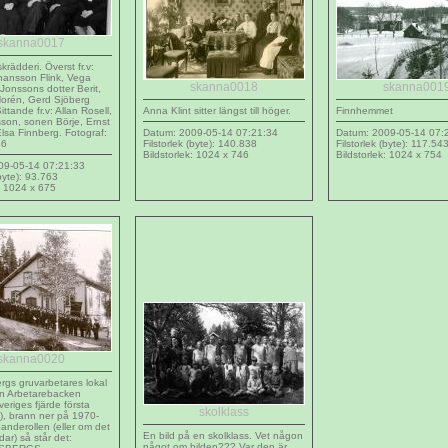
skanna0017
rädderi. Överst fr.v:
hansson Flink, Vega
skanna0018
skanna001
 Jonssons dotter Berit,
orén, Gerd Sjöberg
ittande fr.v: Allan Rosell,
Anna Klint sitter längst till höger.
Finnhemmet
son, sonen Börje, Ernst
lsa Finnberg. Fotograf:
Datum: 2009-05-14 07:21:34
Datum: 2009-05-14 07:
46
Filstorlek (byte): 140.838
Filstorlek (byte): 117.54
Bildstorlek: 1024 x 746
Bildstorlek: 1024 x 754
09-05-14 07:21:33
(byte): 93.763
k: 1024 x 675
skanna0020
gs gruvarbetares lokal
an Arbetarebacken
eriges fjärde första
skolklass
s), brann ner på 1970-
banderollen (eller om det
En bild på en skolklass. Vet någon
dar) så står det:
något om bilden??? Var den är