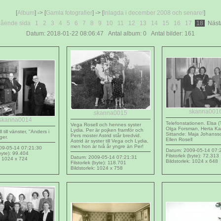
[
Album
] -> [
Gamla fotografier
] -> [
Inlagda i december 2008 och senare!
]
gående sida
1
2
3
4
5
6
7
8
9
10
11
12
13
14
15
16
17
18
Nästa
Datum: 2018-01-22 08:06:47 Antal album: 0 Antal bilder: 161
skanna001
skanna0015
skanna0014
Telefonstationen. Elsa (T
Vega Rosell och hennes syster
Olga Forsman, Herta K
Lydia. Per är pojken framför och
 till vänster, "Anders i
Sittande: Maja Johanss
Pers moster Astrid står bredvid.
ger.
Ellen Rosell
Astrid är syster till Vega och Lydia,
men hon är två år yngre än Per!
09-05-14 07:21:30
Datum: 2009-05-14 07:
(byte): 99.404
Filstorlek (byte): 72.313
Datum: 2009-05-14 07:21:31
k: 1024 x 724
Bildstorlek: 1024 x 648
Filstorlek (byte): 118.701
Bildstorlek: 1024 x 758