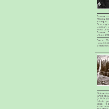
Jonssons sk
Majken Jo
Blomqvist,
Gunborg N
Eriksson. S
Märta Jons
Jonsson, E
U Lind 19
Datum: 20
Filstorlek 
Bildstorle
Grängesber
längs gat
(b.1894 (Sv
folkets hu
talet). På 
kallas stan