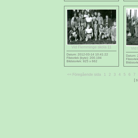
Vid Flemminge skola 11
Vid
Datum: 2012-03-14 10:41:22
Datum: 
Filstorlek (byte): 200.194
Filstorl
Bildstorlek: 925 x 662
Bildstor
<< Föregående sida
1
2
3
4
5
6
7
[ 