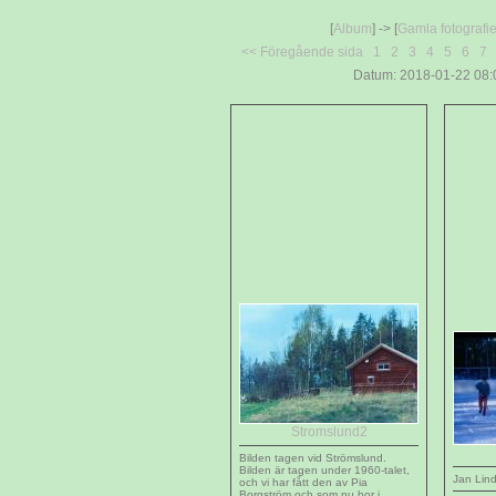
[
Album
] -> [
Gamla fotografie
<< Föregående sida
1
2
3
4
5
6
7
Datum: 2018-01-22 08:0
Stromslund2
Bilden tagen vid Strömslund.
Bilden är tagen under 1960-talet,
Jan Lind
och vi har fått den av Pia
Borgström och som nu bor i