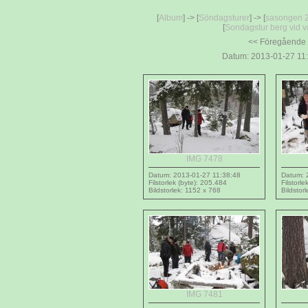
[
Album
] -> [
Söndagsturer
] -> [
sasongen 
[
Sondagstur berg vid va
<< Föregående
Datum: 2013-01-27 11:
IMG 7478
Datum: 2013-01-27 11:38:48
Datum: 
Filstorlek (byte): 205.484
Filstorl
Bildstorlek: 1152 x 768
Bildstor
IMG 7481