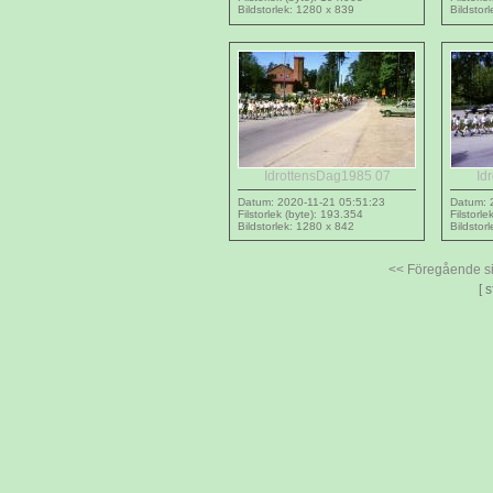
Bildstorlek: 1280 x 839
Bildstor
IdrottensDag1985 07
Id
Datum: 2020-11-21 05:51:23
Datum: 
Filstorlek (byte): 193.354
Filstorl
Bildstorlek: 1280 x 842
Bildstor
<< Föregående 
[ 