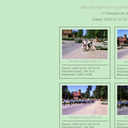
[
Album
] -> [
Gamla fotografier
]
<< Föregående 
Datum: 2020-11-21 05:
IdrottensDag1985 01
Id
Datum: 2020-11-21 05:51:23
Datum: 
Filstorlek (byte): 184.314
Filstorl
Bildstorlek: 1280 x 839
Bildstor
IdrottensDag1985 04
Id
Datum: 2020-11-21 05:51:23
Datum: 
Filstorlek (byte): 194.068
Filstorl