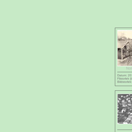
Nor
Datum: 20
Filstorlek 
Bildstorlek