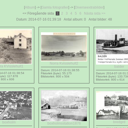
[
Album
] -> [
Gamla fotografier
] -> [
Diverseextrabilder
]
<< Föregående sida
1
2
3
4
5
6
Nästa sida >>
Datum: 2014-07-16 01:39:18 Antal album: 0 Antal bilder: 48
Norra Kvisslehult2
ra KVisslehult1
balder
Datum: 2014-07-16 01:38:55
14-07-16 01:38:54
Filstorlek (byte): 55.175
Datum: 2014-07-16 01:
(byte): 117.878
Bildstorlek: 800 x 504
Filstorlek (byte): 133.73
: 800 x 606
Bildstorlek: 800 x 614
bredgrd
boxholm
boxholmsstation1876