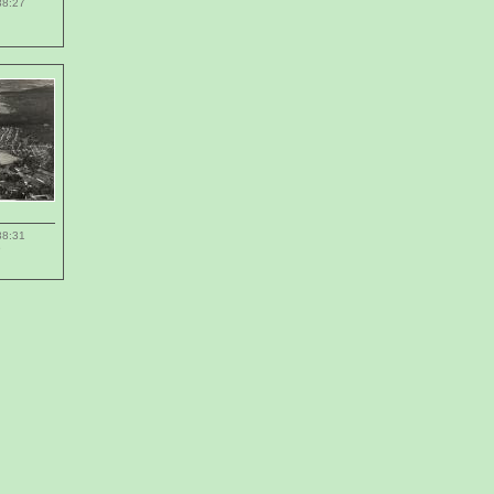
38:27
38:31
6