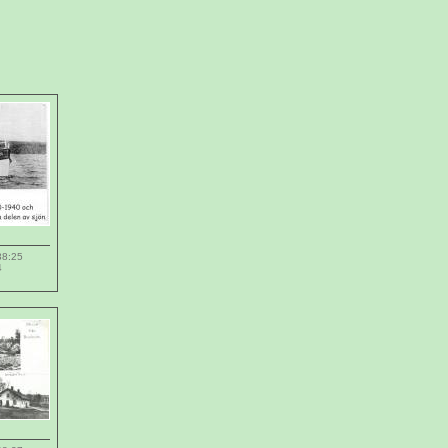
38:25
4