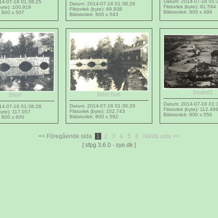
Datum: 2014-07-16 01:
14-07-16 01:38:25
Datum: 2014-07-16 01:38:26
Filstorlek (byte): 91.594
(byte): 100.919
Filstorlek (byte): 89.938
Bildstorlek: 800 x 499
: 800 x 507
Bildstorlek: 800 x 543
bruket1
bron hus
bron
Datum: 2014-07-16 01:
Datum: 2014-07-16 01:38:29
14-07-16 01:38:28
Filstorlek (byte): 112.49
Filstorlek (byte): 102.743
(byte): 117.057
Bildstorlek: 800 x 550
Bildstorlek: 800 x 592
: 800 x 600
<< Föregående sida
1
2
3
4
5
6
Nästa sida >>
[ sfpg 3.6.0 - sye.dk ]