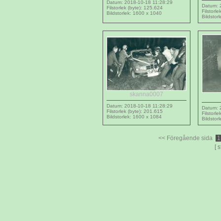
Datum: 2018-10-18 11:28:29
Datum: 
Filstorlek (byte): 125.624
Filstorl
Bildstorlek: 1600 x 1040
Bildstor
skanna0007
Datum: 2018-10-18 11:28:29
Datum: 
Filstorlek (byte): 201.615
Filstorl
Bildstorlek: 1600 x 1084
Bildstor
<< Föregående sida
[ 