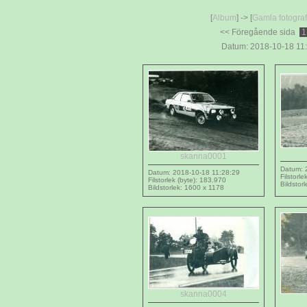
[
Album
] -> [
Gamla fotograf
<< Föregående sida
Datum: 2018-10-18 11:
skanna0001
Datum: 
Datum: 2018-10-18 11:28:29
Filstorl
Filstorlek (byte): 183.970
Bildstor
Bildstorlek: 1600 x 1178
skanna0004