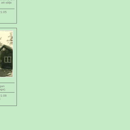
att sälja
21:05
6
ugan
uga).
21:08
4