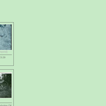
qvist]
15:29
oxholms OK