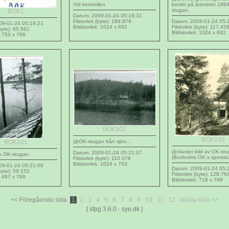
Vid kontrollen
beslöt på årsmötet 1994 
stugan.
BOK1
Datum: 2009-01-24 05:19:31
Filstorlek (byte): 189.979
Datum: 2009-01-24 05:
09-01-24 05:19:21
Bildstorlek: 1024 x 692
Filstorlek (byte): 117.42
(byte): 65.561
Bildstorlek: 1024 x 692
: 753 x 768
BOK102
BOK103
BOK101
ÿþOK-stugan från sjön...
ÿþVacker bild av OK-st
Datum: 2009-01-24 05:21:07
n OK-stugan.
(Boxholms OK:s sportst
Filstorlek (byte): 110.076
Bildstorlek: 1024 x 703
09-01-24 05:21:06
Datum: 2009-01-24 05:
(byte): 59.152
Filstorlek (byte): 128.76
: 497 x 768
Bildstorlek: 718 x 768
<< Föregående sida
1
2
3
4
5
6
7
8
9
10
11
12
Nästa sida >>
[ sfpg 3.6.0 - sye.dk ]