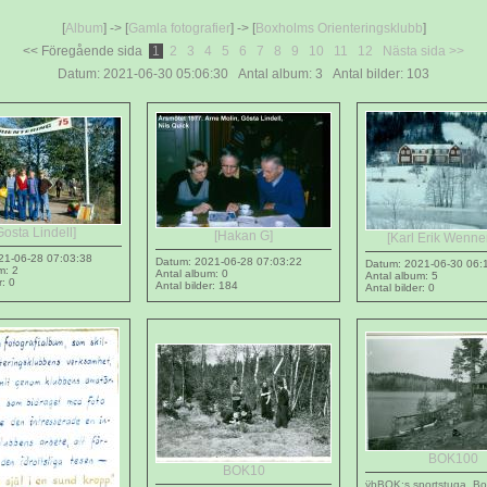
[
Album
] -> [
Gamla fotografier
] -> [
Boxholms Orienteringsklubb
]
<< Föregående sida
1
2
3
4
5
6
7
8
9
10
11
12
Nästa sida >>
Datum: 2021-06-30 05:06:30 Antal album: 3 Antal bilder: 103
Gosta Lindell]
[Hakan G]
[Karl Erik Wenner
21-06-28 07:03:38
Datum: 2021-06-28 07:03:22
Datum: 2021-06-30 06:
m: 2
Antal album: 0
Antal album: 5
r: 0
Antal bilder: 184
Antal bilder: 0
BOK100
BOK10
ÿþBOK:s sportstuga. B