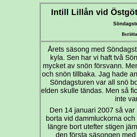
Intill Lillån vid Öst
Söndagstu
Berätta
Årets säsong med Söndagstu
kyla. Sen har vi haft två Sö
mycket av snön försvann. Men 
och snön tillbaka. Jag hade a
Söndagsturen var all snö bort
elden skulle tändas. Men så fic
inte va
Den 14 januari 2007 så var 
borta vid dammluckorna och pa
längre bort utefter stigen j
den första säsongen med S