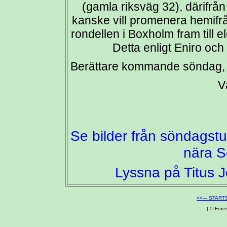
(gamla riksväg 32), därifrån 
kanske vill promenera hemifrån
rondellen i Boxholm fram till 
Detta enligt Eniro oc
Berättare kommande söndag, al
V
Se bilder från söndagstur
nära S
Lyssna på Titus 
<<--- START
| © Före