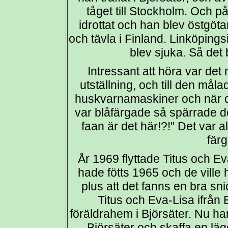
tåget till Stockholm. Och p
idrottat och han blev östgöt
och tävla i Finland. Linköpingsi
blev sjuka. Så det b
Intressant att höra var det
utställning, och till den må
huskvarnamaskiner och när de
var blåfärgade så spärrade 
faan är det här!?!" Det var
färg
År 1969 flyttade Titus och Ev
hade fötts 1965 och de ville
plus att det fanns en bra sni
Titus och Eva-Lisa ifrån 
föräldrahem i Björsäter. Nu har 
Björsäter och skaffa en lägen