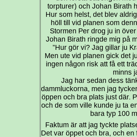
torpturer) och Johan Birath
Hur som helst, det blev aldr
höll till vid planen som den
Stormen Per drog ju in över
Johan Birath ringde mig på m
”Hur gör vi? Jag gillar ju Kra
Men ute vid planen gick det ju 
ingen någon risk att få ett trä
minns ja
Jag har sedan dess tänkt
dammluckorna, men jag tycker s
öppen och bra plats just där. P
och de som ville kunde ju ta e
bara typ 100 m
Faktum är att jag tyckte plats
Det var öppet och bra, och en f