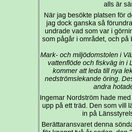
alls är sär
När jag besökte platsen för 
jag dock ganska så förundra
undrade vad som var i görning
som pågår i området, och på
Mark- och miljödomstolen i Vä
vattenflöde och fiskväg in i
kommer att leda till nya 
nedströmslekande öring. De
andra hotade
Ingemar Nordström hade med s
upp på ett träd. Den som vill
in på Länsstyre
Berättaransvaret denna sönd