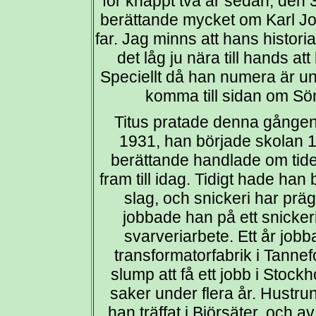
för knappt två år sedan, den 
berättande mycket om Karl Joh
far. Jag minns att hans histori
det låg ju nära till hands at
Speciellt då han numera är u
komma till sidan om Sö
Titus pratade denna gången 
1931, han började skolan 
berättande handlade om tide
fram till idag. Tidigt hade han 
slag, och snickeri har prägla
jobbade han på ett snickeri
svarveriarbete. Ett år jo
transformatorfabrik i Tanne
slump att få ett jobb i Stoc
saker under flera år. Hustru
han träffat i Björsäter, och 