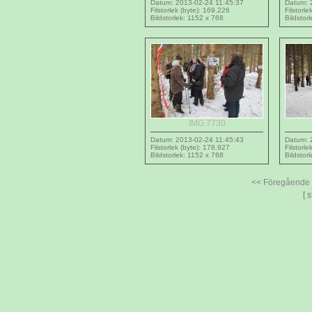
Datum: 2013-02-24 11:45:37
Datum: 
Filstorlek (byte): 169.226
Filstorl
Bildstorlek: 1152 x 768
Bildstor
IMG 7730
Datum: 2013-02-24 11:45:43
Datum: 
Filstorlek (byte): 178.927
Filstorl
Bildstorlek: 1152 x 768
Bildstor
<< Föregående
[ 