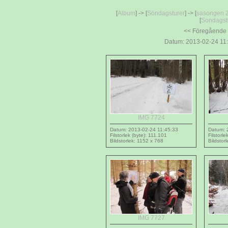
[
Album
] -> [
Söndagsturer
] -> [
sasongen 
[
Sondagstu
<< Föregående
Datum: 2013-02-24 11:
IMG 7724
Datum: 2013-02-24 11:45:33
Datum: 
Filstorlek (byte): 111.101
Filstorl
Bildstorlek: 1152 x 768
Bildstor
IMG 7727