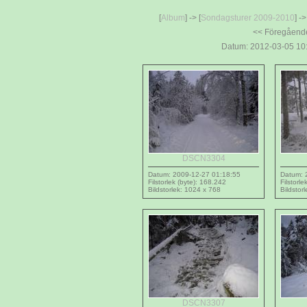
[
Album
] -> [
Sondagsturer 2009-2010
] ->
<< Föregåend
Datum: 2012-03-05 10:
DSCN3304
Datum: 2009-12-27 01:18:55
Datum: 
Filstorlek (byte): 168.242
Filstorl
Bildstorlek: 1024 x 768
Bildstor
DSCN3307