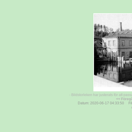
- Bildstorleken har justerats för att pass
<< Föreg
Datum: 2020-06-17 04:33:50 Fils