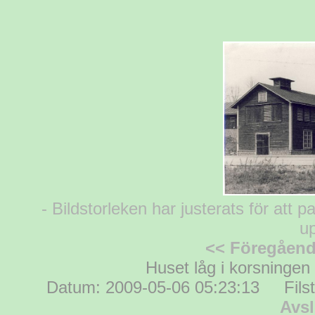
- Bildstorleken har justerats för att p
up
<< Föregåen
Huset låg i korsninge
Datum: 2009-05-06 05:23:13 Filsto
Avsl