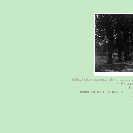
- Bildstorleken har justerats för att pass
<< Föreg
Ka
Datum: 2014-01-15 04:21:27 Fils