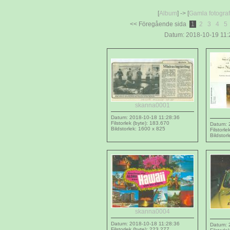
[
Album
] -> [
Gamla fotograf
<< Föregående sida
1
2
3
4
5
Datum: 2018-10-19 11:2
skanna0001
Datum: 2018-10-18 11:28:36
Filstorlek (byte): 183.670
Datum: 
Bildstorlek: 1600 x 825
Filstorle
Bildstor
skanna0004
Datum: 2018-10-18 11:28:36
Datum: 
Filstorlek (byte): 223.277