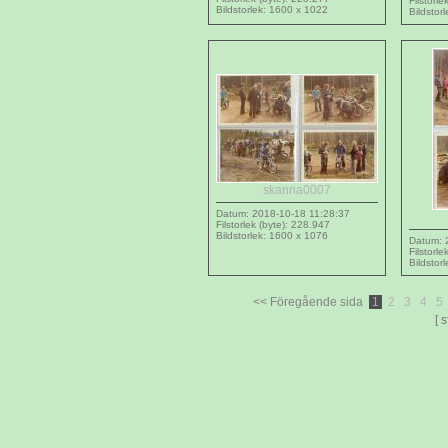
Filstorle
Bildstorlek: 1600 x 1022
Bildstor
skanna0007
Datum: 2018-10-18 11:28:37
Filstorlek (byte): 228.947
Bildstorlek: 1600 x 1076
Datum: 
Filstorl
Bildstor
<< Föregående sida
1
2
3
4
5
[ 