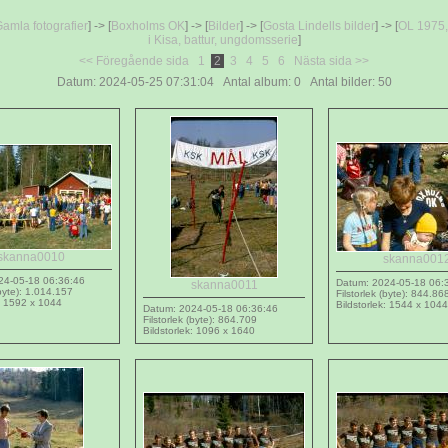
amla fotografier
] -> [
Boxholms OK
] -> [
Bilder
] -> [
Gosta Lindells bilder
] -> [
OL 1975,
i Kisa, battur, ungdomsserie
]
<< Föregående sida
1
2
3
4
5
6
Nästa sida >>
Datum: 2024-05-25 07:31:04 Antal album: 0 Antal bilder: 50
skanna0010
skanna001
24-05-18 06:36:46
Datum: 2024-05-18 06:
skanna0011
(byte): 1.014.157
Filstorlek (byte): 844.86
k: 1592 x 1044
Bildstorlek: 1544 x 1044
Datum: 2024-05-18 06:36:46
Filstorlek (byte): 864.709
Bildstorlek: 1096 x 1640