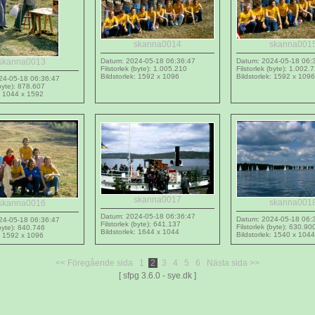
skanna0014
skanna001
skanna0013
Datum: 2024-05-18 06:36:47
Datum: 2024-05-18 06:
Filstorlek (byte): 1.005.210
Filstorlek (byte): 1.002.
Bildstorlek: 1592 x 1096
Bildstorlek: 1592 x 1096
24-05-18 06:36:47
(byte): 878.607
k: 1044 x 1592
skanna0017
skanna001
skanna0016
Datum: 2024-05-18 06:36:47
Datum: 2024-05-18 06:
24-05-18 06:36:47
Filstorlek (byte): 641.137
Filstorlek (byte): 630.90
(byte): 840.746
Bildstorlek: 1644 x 1044
Bildstorlek: 1540 x 1044
k: 1592 x 1096
<< Föregående sida
1
2
3
4
5
6
Nästa sida >>
[ sfpg 3.6.0 - sye.dk ]