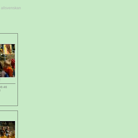
 allsvenskan
2
36:46
8