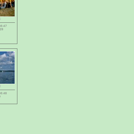
5
36:47
728
8
36:48
0