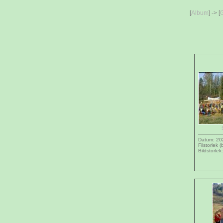
[
Album
] -> [
G
Datum: 20
Filstorlek 
Bildstorle