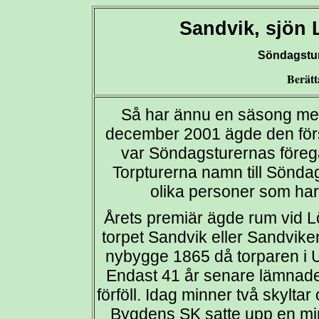
Sandvik, sjön 
Söndagstur
Berätt
Så har ännu en säsong med
december 2001 ägde den förs
var Söndagsturernas före
Torpturerna namn till Sönda
olika personer som har
Årets premiär ägde rum vid L
torpet Sandvik eller Sandvike
nybygge 1865 då torparen i Ug
Endast 41 år senare lämnade
förföll. Idag minner två skylt
Bygdens SK satte upp en min