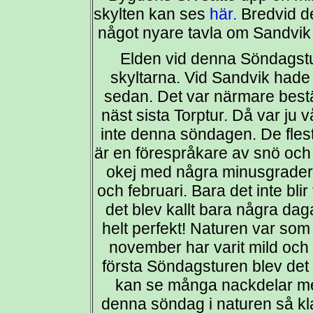
skylten kan ses
här.
Bredvid d
något nyare tavla om Sandvik 
Elden vid denna Söndagstur
skyltarna. Vid Sandvik hade v
sedan. Det var närmare bes
näst sista Torptur. Då var ju v
inte denna söndagen. De flest
är en förespråkare av snö och 
okej med några minusgrader 
och februari. Bara det inte bl
det blev kallt bara några da
helt perfekt! Naturen var som e
november har varit mild och 
första Söndagsturen blev det k
kan se många nackdelar me
denna söndag i naturen så kl