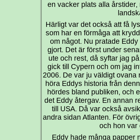
en vacker plats alla årstider
landska
Härligt var det också att få 
som har en förmåga att kryd
om något. Nu pratade Eddy
gjort. Det är först under sen
ute och rest, då syftar jag p
gick till Cypern och om jag in
2006. De var ju väldigt ovana r
höra Eddys historia från den
hördes bland publiken, och en
det Eddy återgav. En annan 
till USA. Då var också avsi
andra sidan Atlanten. För övri
och hon var
Eddy hade många papper me