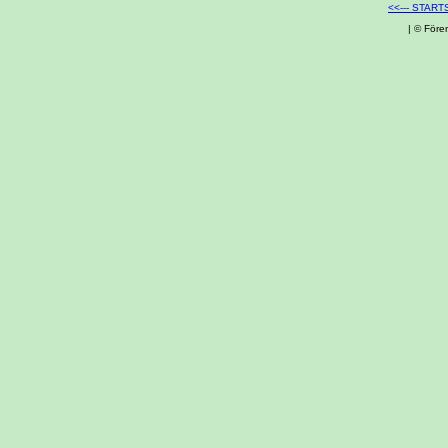
<<--- START
| © Före