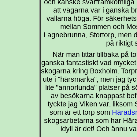
och kanske svårframkomliga. 
att vägarna var i ganska b
vallarna höga. För säkerhets
mellan Sommen och Mosse
Lagnebrunna, Stortorp, men d
på riktig
När man tittar tillbaka på 
ganska fantastiskt vad mycket s
skogarna kring Boxholm. Torpr
ute i "härsmarka", men jag tycke
lite "annorlunda" platser på 
av besökarna knappast befun
tyckte jag Viken var, liksom
som är ett torp som
Härads
skogsarbetarna som har Hära
idyll är det! Och ännu v