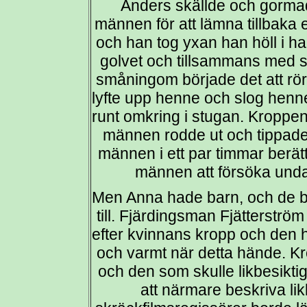
Anders skällde och gorma
männen för att lämna tillbaka
och han tog yxan han höll i ha
golvet och tillsammans med s
småningom började det att rör
lyfte upp henne och slog henn
runt omkring i stugan. Kroppen
männen rodde ut och tippade 
männen i ett par timmar berätt
männen att försöka undan
Men Anna hade barn, och de börj
till. Fjärdingsman Fjätterstr
efter kvinnans kropp och den 
och varmt när detta hände. Kro
och den som skulle likbesikti
att närmare beskriva li