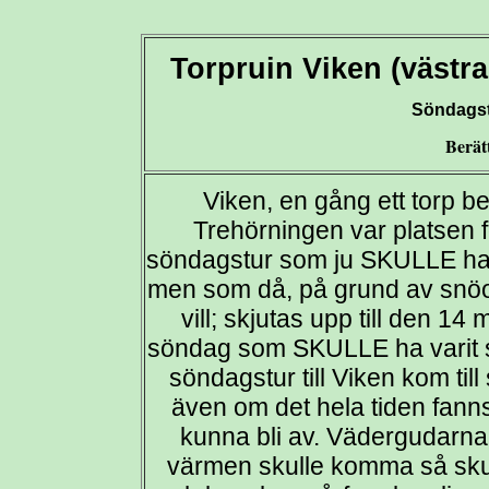
Torpruin Viken (västr
Söndagst
Berät
Viken, en gång ett torp b
Trehörningen var platsen 
söndagstur som ju SKULLE ha 
men som då, på grund av snöovä
vill; skjutas upp till den 1
söndag som SKULLE ha varit si
söndagstur till Viken kom ti
även om det hela tiden fanns
kunna bli av. Vädergudarna
värmen skulle komma så skull