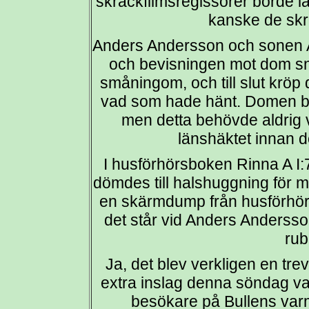
skräckfilmsregissörer borde lä
kanske de skr
Anders Andersson och sonen Au
och bevisningen mot dom snö
småningom, och till slut kröp
vad som hade hänt. Domen bl
men detta behövde aldrig 
länshäktet innan 
I husförhörsboken Rinna A I:
dömdes till halshuggning för m
en skärmdump från husförhö
det står vid Anders Anderss
rub
Ja, det blev verkligen en tre
extra inslag denna söndag var
besökare på Bullens varm