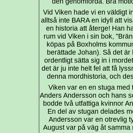
den genomförda. Bra motion
Vid Viken hade vi en väldigt in
alltså inte BARA en idyll att v
en historia att återge! Han h
rum vid Viken i sin bok, "Brä
köpas på Boxholms kommunbi
berättade Johan). Så det är b
ordentligt sätta sig in i mo
det är ju inte helt fel att få
denna mordhistoria, och de
Viken var en en stuga med t
Anders Andersson och hans so
bodde två utfattiga kvinnor A
En del av stugan delades m
Andersson var en otrevlig t
August var på väg åt samma r