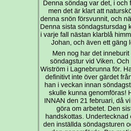
Denna söndag var det, i och f
men det är klart att natursk
denna snön försvunnit, och nä
Denna sista söndagstursdag ku
i varje fall nästan klarblå himm
Johan, och även ett gäng l
Men nog har det inneburit 
söndagstur vid Viken. Och at
Wiström i Lagnebrunna för. Han
definitivt inte över gärdet f
han i veckan innan söndagstu
skulle kunna genomföras! H
INNAN den 21 februari, då vi 
göra om arbetet. Den si
handskottas. Undertecknad 
den inställda söndagsturen o