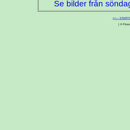
Se bilder från sönda
<<--- START
| © Före