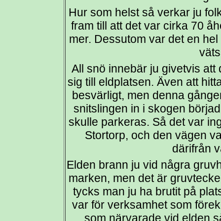
Hur som helst så verkar ju folk t
fram till att det var cirka 70 å
mer. Dessutom var det en hel 
väts
All snö innebär ju givetvis att 
sig till eldplatsen. Även att hi
besvärligt, men denna gången
snitslingen in i skogen börjad
skulle parkeras. Så det var i
Stortorp, och den vägen va
därifrån v
Elden brann ju vid några gruvhå
marken, men det är gruvtecken
tycks man ju ha brutit på pl
var för verksamhet som före
som närvarade vid elden så