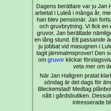
Dagens berättare var ju Jan 
arbetat i Luleå i många år, men
han blev pensionär. Jan fort
och gruvbrytning. Vi fick en 
gruvor, Jan berättade nämlige
en lång stund. Ett passande ä
ju jobbat vid masugnen i Lul
tagit järnmalmsprover! Den so
om
gruvor
klickar förslagsvis
veta mer om de
När Jan Hallgren pratat kla
söndag är det dags för änn
Bleckenstad! Medtag plånbok 
nått i gårdsbutiken. Dessu
intresserade bl