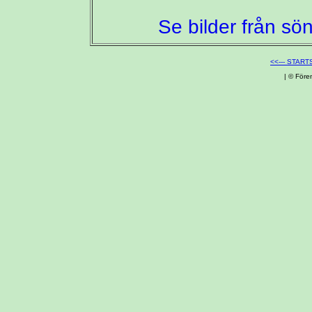
Se bilder från sö
<<--- START
| © Före