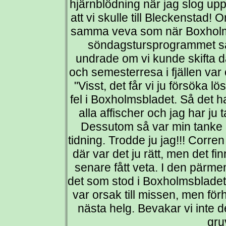
hjärnblödning när jag slog up
att vi skulle till Bleckenstad! Or
samma veva som när Boxholms
söndagstursprogrammet så
undrade om vi kunde skifta d
och semesterresa i fjällen var
"Visst, det får vi ju försöka 
fel i Boxholmsbladet. Så det h
alla affischer och jag har ju
Dessutom så var min tanke a
tidning. Trodde ju jag!!! Corren 
där var det ju rätt, men det f
senare fått veta. I den pärm
det som stod i Boxholmsblade
var orsak till missen, men förh
nästa helg. Bevakar vi inte de
gru