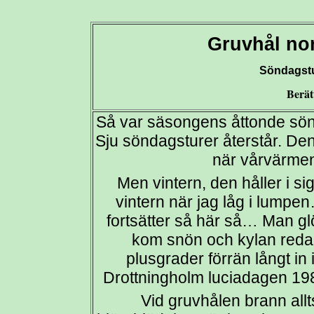
Gruvhål no
Söndagstu
Berät
Så var säsongens åttonde sönd
Sju söndagsturer återstår. Den
när vårvärmen 
Men vintern, den håller i sig
vintern när jag låg i lumpe
fortsätter så här så… Man gl
kom snön och kylan redan
plusgrader förrän långt i
Drottningholm luciadagen 19
Vid gruvhålen brann allts