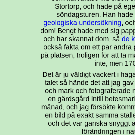
Stortorp, och hade på ege
söndagsturen. Han hade v
geologiska undersökning
, oc
dom! Bengt hade med sig pappe
och har skannat dom, så
de k
också fakta om ett par andra p
på platsen, troligen för att ta 
inte, men 170
Det är ju väldigt vackert i ha
talet så hände det att jag g
och mark och fotograferade na
en gärdsgård intill betesmar
månad, och jag försökte komm
en bild på exakt samma ställe
och det var ganska snyggt at
förändringen i n