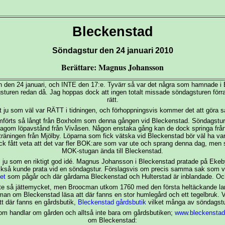
Bleckenstad
Söndagstur den 24 januari 2010
Berättare: Magnus Johansson
den 24 januari, och INTE den 17:e. Tyvärr så var det några som hamnade i B
dagsturen redan då. Jag hoppas dock att ingen totalt missade söndagsturen fö
rätt.
 ju som väl var RÄTT i tidningen, och förhoppningsvis kommer det att göra 
omförts så långt från Boxholm som denna gången vid Bleckenstad. Söndagsture
ra lagom löpavstånd från Vivåsen. Någon enstaka gång kan de dock springa frå
träningen från Mjölby. Löparna som fick vätska vid Bleckenstad bör väl ha var
ock fått veta att det var fler BOK:are som var ute och sprang denna dag, men so
MOK-stugan ända till Bleckenstad.
 ju som en riktigt god idé. Magnus Johansson i Bleckenstad pratade på Eke
ckså kunde prata vid en söndagstur. Förslagsvis om precis samma sak som v
et
som pågår och där gårdarna Bleckenstad och Hulterstad är inblandade. Och
nte så jättemycket, men Broocman utkom 1760 med den första heltäckande la
an om Bleckenstad läsa att där fanns en stor humlegård och ett tegelbruk. V
t där fanns en gårdsbutik,
Bleckenstad gårdsbutik
vilket många av söndagst
som handlar om gården och alltså inte bara om gårdsbutiken;
www.bleckenstad
om Bleckenstad: