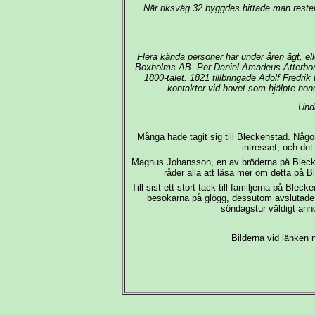
När riksväg 32 byggdes hittade man rester
Flera kända personer har under åren ägt, el
Boxholms AB. Per Daniel Amadeus Atterbom b
1800-talet. 1821 tillbringade Adolf Fredr
kontakter vid hovet som hjälpte hon
Unde
Många hade tagit sig till Bleckenstad. Någon
intresset, och de
Magnus Johansson, en av bröderna på Blecken
råder alla att läsa mer om detta på B
Till sist ett stort tack till familjerna på Bl
besökarna på glögg, dessutom avslutades 
söndagstur väldigt ann
Bilderna vid länken 