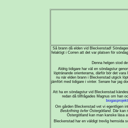
Så brann då elden vid Bleckenstad! Söndagen 
felaktigt i Corren att det var platsen för sön
Denna helgen stod det
Aldrig tidigare har väl en söndagstur gen
löptränande orienterarna, därför bör det va
nu när elden brann i Bleckenstad utgick löp
jämfört med tidigare i vinter. Senare har jag d
Att ha en söndagstur vid Bleckenstad kändes
redan då tillfrågades Magnus om han o
biogasprojekt
Om gården Bleckenstad vet vi egentligen i
Beskrifning övfer Östergötland.
Där kan m
Östergötland kan man kanske läsa at
Bleckenstad har en väldigt trevlig hemsida 