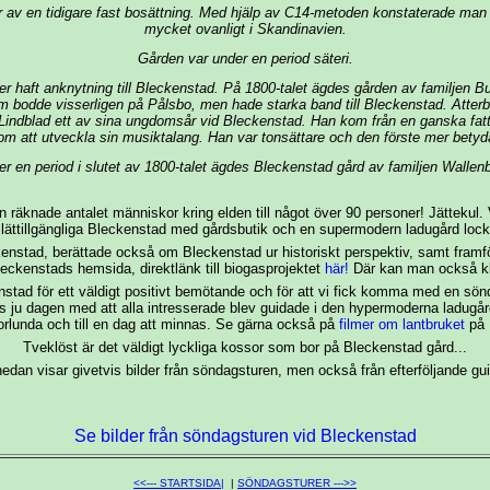
 av en tidigare fast bosättning. Med hjälp av C14-metoden konstaterade man at
mycket ovanligt i Skandinavien.
Gården var under en period säteri.
ler haft anknytning till Bleckenstad. På 1800-talet ägdes gården av familjen B
odde visserligen på Pålsbo, men hade starka band till Bleckenstad. Atterb
ik Lindblad ett av sina ungdomsår vid Bleckenstad. Han kom från en ganska fat
om att utveckla sin musiktalang. Han var tonsättare och den förste mer bet
r en period i slutet av 1800-talet ägdes Bleckenstad gård av familjen Wallen
 räknade antalet människor kring elden till något över 90 personer! Jättekul. V
t lättillgängliga Bleckenstad med gårdsbutik och en supermodern ladugård loc
stad, berättade också om Bleckenstad ur historiskt perspektiv, samt framfö
leckenstads hemsida, direktlänk till biogasprojektet
här!
Där kan man också klic
eckenstad för ett väldigt positivt bemötande och för att vi fick komma med en sön
ju dagen med att alla intresserade blev guidade i den hypermoderna ladugårde
orlunda och till en dag att minnas. Se gärna också på
filmer om lantbruket
på 
Tveklöst är det väldigt lyckliga kossor som bor på Bleckenstad gård...
nedan visar givetvis bilder från söndagsturen, men också från efterföljande gu
Se bilder från söndagsturen vid Bleckenstad
<<--- STARTSIDA|
|
SÖNDAGSTURER --->>