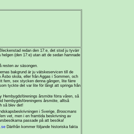
leckenstad redan den 17:e, det stod ju tyvärr
rra helgen (den 17:e) utan att de sedan hamnade
så resten av säsongen.
rnas bakgrund är ju vätskeservicen till de
n Åsbo skola, eller från Aggas i Sommen, och
it fem, sex stycken denna gången, lite färre
m tyckte det var lite för långt att springa från
by Hembygdsförenings årsmöte förra våren, så
id hembygdsföreningens årsmöte, alltså
 så blev det!
ndskapsbeskrivningen i Sverige,
Broocmans
em vet, men i en framtida beskrivning av
ursbesökarna passade på att besöka!
.se
Därifrån kommer följande historiska fakta