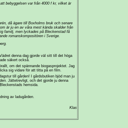
t bebyggelsen var från 4000 f kr, vilket är
urén, då ägare till Boxholms bruk och senare
om är ju en av våra mest kända skalder från
tig familj, men lyckades på Bleckenstad få
ydande romanskompositören i Sverige.
berg.
ädret denna dag gjorde väl sitt till det höga
kade säkert också.
rallt, om det spännande biogasprojektet. Jag
ka sig vidare för att titta på en film.
dagstur till gården! I gårdsbutiken bjöd man ju
n. Jättetrevligt, och det gjorde ju denna
Bleckenstads hemsida.
idning av ladugården.
Klas